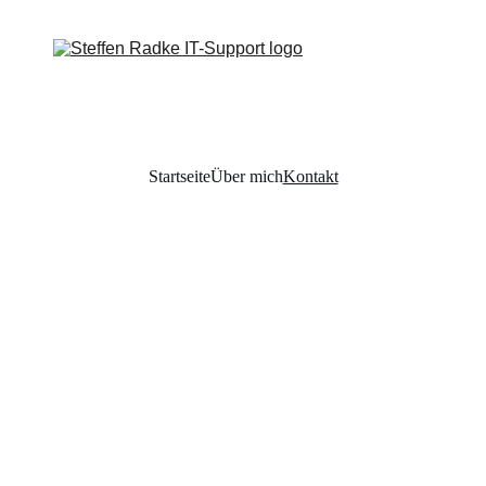
Startseite
Über mich
Kontakt
Kontakt
Schreiben Sie mir 
– ich helfe gern 
weiter.